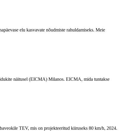
änapäevase elu kasvavate nõudmiste rahuldamiseks. Meie
e sõidukite näitusel (EICMA) Milanos. EICMA, mida tuntakse
ubaveokile TEV, mis on projekteeritud kiiruseks 80 km/h, 2024.