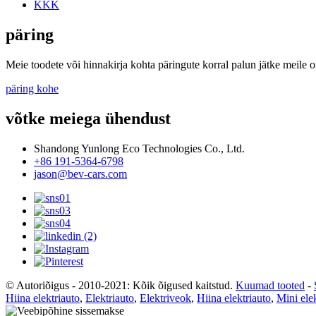
KKK
päring
Meie toodete või hinnakirja kohta päringute korral palun jätke meile 
päring kohe
võtke meiega ühendust
Shandong Yunlong Eco Technologies Co., Ltd.
+86 191-5364-6798
jason@bev-cars.com
© Autoriõigus - 2010-2021: Kõik õigused kaitstud.
Kuumad tooted
-
Hiina elektriauto
,
Elektriauto
,
Elektriveok
,
Hiina elektriauto
,
Mini ele