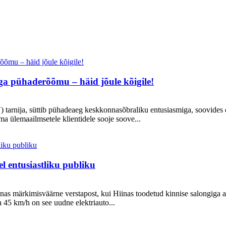
ga pühaderõõmu – häid jõule kõigile!
 tarnija, süttib pühadeaeg keskkonnasõbraliku entusiasmiga, soovides o
 ülemaailmsetele klientidele sooje soove...
l entusiastliku publiku
dkonnas märkimisväärne verstapost, kui Hiinas toodetud kinnise salongig
a 45 km/h on see uudne elektriauto...