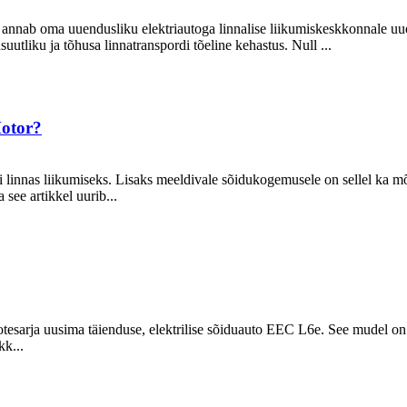
 annab oma uuendusliku elektriautoga linnalise liikumiskeskkonnale uue
uutliku ja tõhusa linnatranspordi tõeline kehastus. Null ...
Motor?
si linnas liikumiseks. Lisaks meeldivale sõidukogemusele on sellel ka mõ
see artikkel uurib...
tootesarja uusima täienduse, elektrilise sõiduauto EEC L6e. See mudel o
kk...