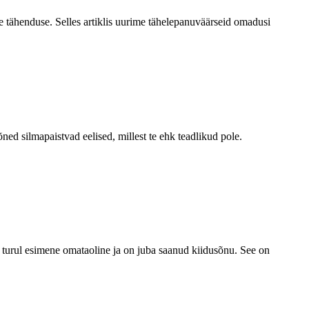
 tähenduse. Selles artiklis uurime tähelepanuväärseid omadusi
ned silmapaistvad eelised, millest te ehk teadlikud pole.
n turul esimene omataoline ja on juba saanud kiidusõnu. See on