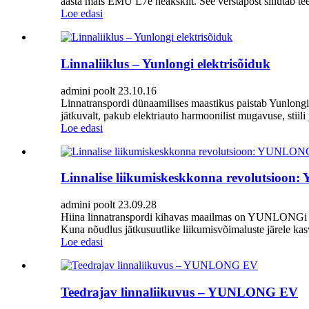
aasta mais EMÜ L7e heakskiit. See verstapost sillutab tee
Loe edasi
Linnaliiklus – Yunlongi elektrisõiduk
admini poolt 23.10.16
Linnatranspordi dünaamilises maastikus paistab Yunlongi 
jätkuvalt, pakub elektriauto harmoonilist mugavuse, stiil
Loe edasi
Linnalise liikumiskeskkonna revolutsioon:
admini poolt 23.09.28
Hiina linnatranspordi kihavas maailmas on YUNLONGi ele
Kuna nõudlus jätkusuutlike liikumisvõimaluste järele ka
Loe edasi
Teedrajav linnaliikuvus – YUNLONG EV