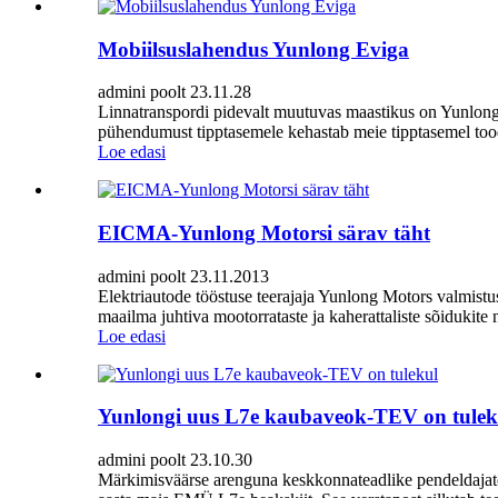
Mobiilsuslahendus Yunlong Eviga
admini poolt 23.11.28
Linnatranspordi pidevalt muutuvas maastikus on Yunlong
pühendumust tipptasemele kehastab meie tipptasemel tood
Loe edasi
EICMA-Yunlong Motorsi särav täht
admini poolt 23.11.2013
Elektriautode tööstuse teerajaja Yunlong Motors valmist
maailma juhtiva mootorrataste ja kaherattaliste sõidukite 
Loe edasi
Yunlongi uus L7e kaubaveok-TEV on tulek
admini poolt 23.10.30
Märkimisväärse arenguna keskkonnateadlike pendeldajate 