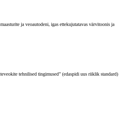
maasturite ja veoautodeni, igas ettekujutatavas värvitoonis ja
jateveokite tehnilised tingimused” (edaspidi uus riiklik standard)