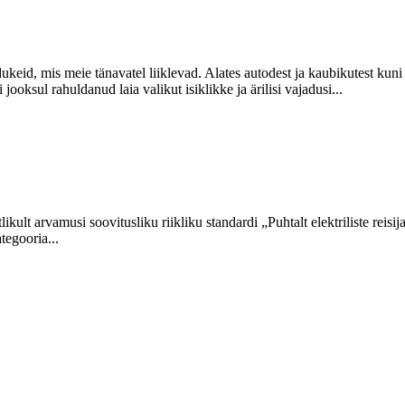
keid, mis meie tänavatel liiklevad. Alates autodest ja kaubikutest kuni 
jooksul rahuldanud laia valikut isiklikke ja ärilisi vajadusi...
ikult arvamusi soovitusliku riikliku standardi „Puhtalt elektriliste reisi
tegooria...