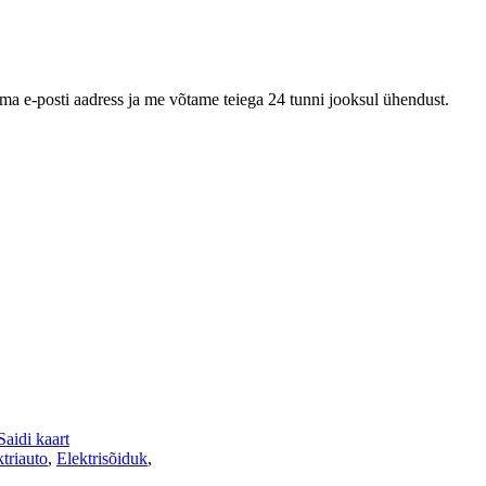
oma e-posti aadress ja me võtame teiega 24 tunni jooksul ühendust.
Saidi kaart
ktriauto
,
Elektrisõiduk
,