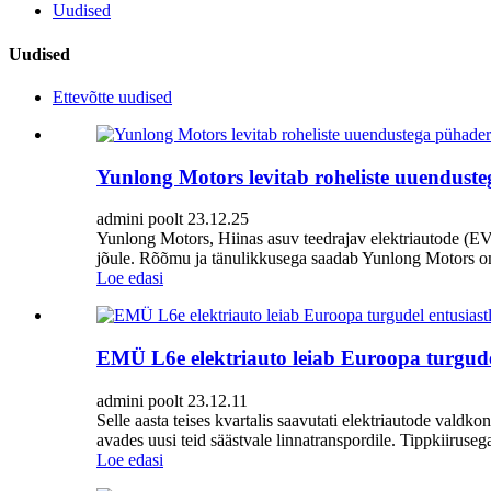
Uudised
Uudised
Ettevõtte uudised
Yunlong Motors levitab roheliste uuenduste
admini poolt 23.12.25
Yunlong Motors, Hiinas asuv teedrajav elektriautode (EV)
jõule. Rõõmu ja tänulikkusega saadab Yunlong Motors oma
Loe edasi
EMÜ L6e elektriauto leiab Euroopa turgude
admini poolt 23.12.11
Selle aasta teises kvartalis saavutati elektriautode val
avades uusi teid säästvale linnatranspordile. Tippkiiruseg
Loe edasi