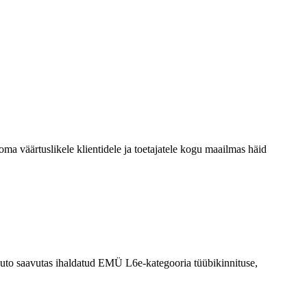
ma väärtuslikele klientidele ja toetajatele kogu maailmas häid
a auto saavutas ihaldatud EMÜ L6e-kategooria tüübikinnituse,