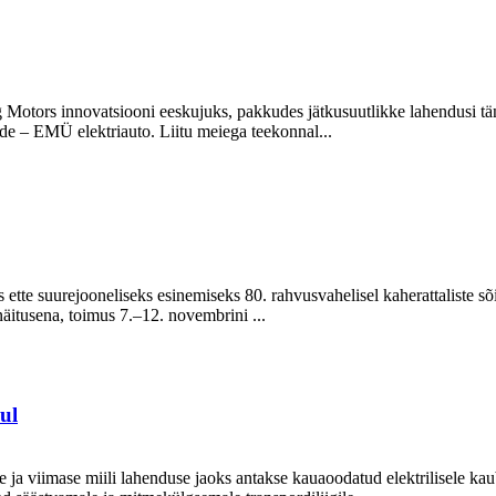
 Motors innovatsiooni eeskujuks, pakkudes jätkusuutlikke lahendusi t
e – EMÜ elektriauto. Liitu meiega teekonnal...
us ette suurejooneliseks esinemiseks 80. rahvusvahelisel kaherattalist
näitusena, toimus 7.–12. novembrini ...
ul
ja viimase miili lahenduse jaoks antakse kauaoodatud elektrilisele ka