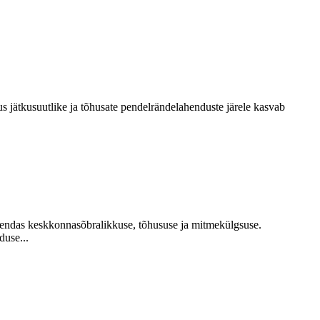
s jätkusuutlike ja tõhusate pendelrändelahenduste järele kasvab
 endas keskkonnasõbralikkuse, tõhususe ja mitmekülgsuse.
duse...