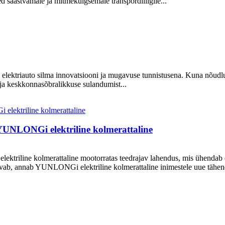
d säästvamale ja mitmekülgsemale transpordiliigile...
elektriauto silma innovatsiooni ja mugavuse tunnistusena. Kuna nõudlu
i ja keskkonnasõbralikkuse sulandumist...
 YUNLONGi elektriline kolmerattaline
ktriline kolmerattaline mootorratas teedrajav lahendus, mis ühendab
svab, annab YUNLONGi elektriline kolmerattaline inimestele uue tähen