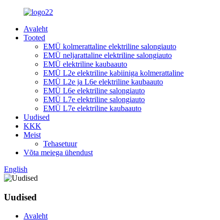
Avaleht
Tooted
EMÜ kolmerattaline elektriline salongiauto
EMÜ neljarattaline elektriline salongiauto
EMÜ elektriline kaubaauto
EMÜ L2e elektriline kabiiniga kolmerattaline
EMÜ L2e ja L6e elektriline kaubaauto
EMÜ L6e elektriline salongiauto
EMÜ L7e elektriline salongiauto
EMÜ L7e elektriline kaubaauto
Uudised
KKK
Meist
Tehasetuur
Võta meiega ühendust
English
Uudised
Avaleht