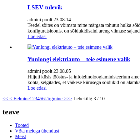
LSEV tulevik
admini poolt 23.08.14
Teedel sõites on võimatu mitte märgata tohutut hulka sõidu
konfiguratsioonis, on sõidukidisaini areng viimase sajandi 
Loe edasi
Yunlongi elektriauto – teie esimene valik
admini poolt 23.08.05
Hiljuti küsis tööstus- ja infotehnoloogiaministeerium ametl
kohta, selgitades, et väikese kiirusega sõidukid on alamka
Loe edasi
<<
< Eelmine
1
2
3
4
5
6
Järgmine >
>>
Lehekülg 3 / 10
teave
Tooted
Võta meiega ühendust
Meist