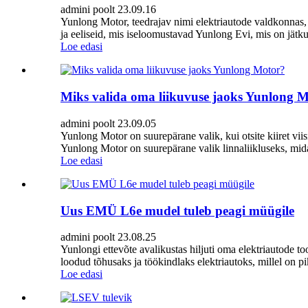
admini poolt 23.09.16
Yunlong Motor, teedrajav nimi elektriautode valdkonnas,
ja eeliseid, mis iseloomustavad Yunlong Evi, mis on jätkus
Loe edasi
Miks valida oma liikuvuse jaoks Yunlong 
admini poolt 23.09.05
Yunlong Motor on suurepärane valik, kui otsite kiiret vii
Yunlong Motor on suurepärane valik linnaliikluseks, mida 
Loe edasi
Uus EMÜ L6e mudel tuleb peagi müügile
admini poolt 23.08.25
Yunlongi ettevõte avalikustas hiljuti oma elektriautode 
loodud tõhusaks ja töökindlaks elektriautoks, millel on pi
Loe edasi