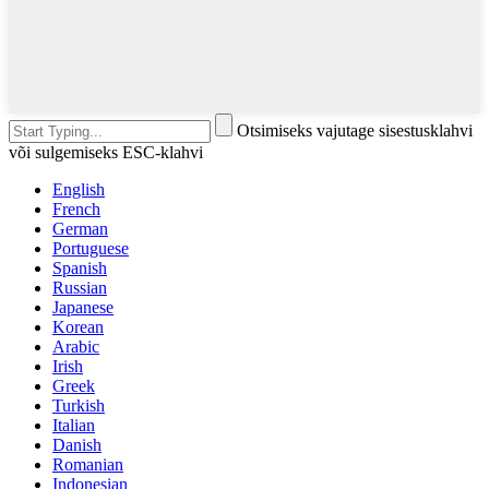
Otsimiseks vajutage sisestusklahvi
või sulgemiseks ESC-klahvi
English
French
German
Portuguese
Spanish
Russian
Japanese
Korean
Arabic
Irish
Greek
Turkish
Italian
Danish
Romanian
Indonesian