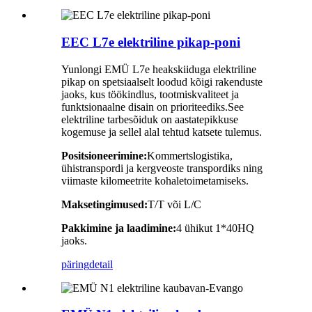
EEC L7e elektriline pikap-poni
Yunlongi EMÜ L7e heakskiiduga elektriline
pikap on spetsiaalselt loodud kõigi rakenduste
jaoks, kus töökindlus, tootmiskvaliteet ja
funktsionaalne disain on prioriteediks.See
elektriline tarbesõiduk on aastatepikkuse
kogemuse ja sellel alal tehtud katsete tulemus.
Positsioneerimine:
Kommertslogistika,
ühistranspordi ja kergveoste transpordiks ning
viimaste kilomeetrite kohaletoimetamiseks.
Maksetingimused:
T/T või L/C
Pakkimine ja laadimine:
4 ühikut 1*40HQ
jaoks.
päring
detail