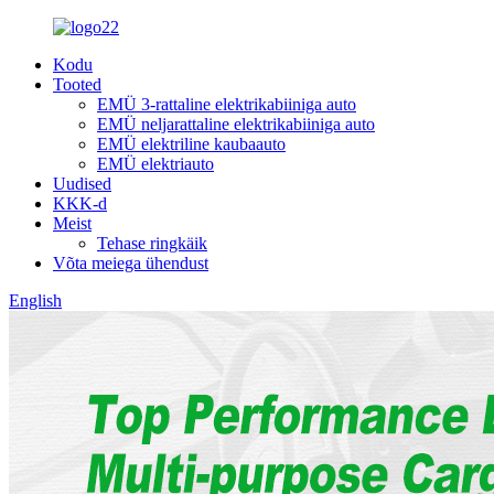
Kodu
Tooted
EMÜ 3-rattaline elektrikabiiniga auto
EMÜ neljarattaline elektrikabiiniga auto
EMÜ elektriline kaubaauto
EMÜ elektriauto
Uudised
KKK-d
Meist
Tehase ringkäik
Võta meiega ühendust
English