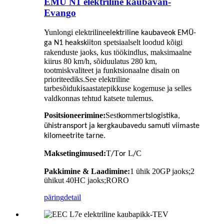
EMÜ N1 elektriline kaubavan-
Evango
Yunlongi elektriline
elektriline kaubaveok EMÜ-
on spetsiaalselt loodud kõigi
ga
N1
heakskiit
rakenduste jaoks, kus töökindlus, maksimaalne
kiirus 80 km/h, sõiduulatus 280 km,
tootmiskvaliteet ja funktsionaalne disain on
prioriteediks.See elektriline
tarbesõiduk
aastatepikkuse kogemuse ja selles
is
valdkonnas tehtud katsete tulemus.
Positsioneerimine:
Sest
kommertslogistika,
ühistransport ja kergkaubavedu
samuti viimaste
kilomeetrite tarne.
Maksetingimused:
T
T
L
C
/
or
/
Pakkimine
&
Laadimine:
1 ühik 20GP jaoks;2
ühikut 40HC jaoks;RORO
päring
detail