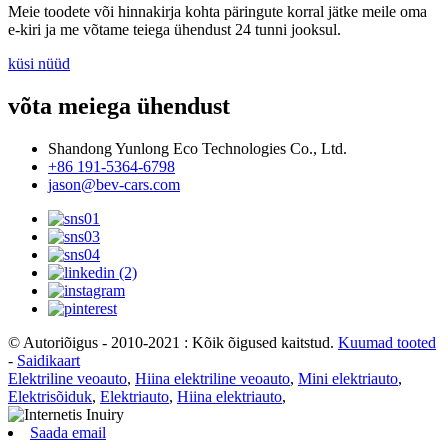
Meie toodete või hinnakirja kohta päringute korral jätke meile oma
e-kiri ja me võtame teiega ühendust 24 tunni jooksul.
küsi nüüd
võta meiega ühendust
Shandong Yunlong Eco Technologies Co., Ltd.
+86 191-5364-6798
jason@bev-cars.com
© Autoriõigus - 2010-2021 : Kõik õigused kaitstud.
Kuumad tooted
-
Saidikaart
Elektriline veoauto
,
Hiina elektriline veoauto
,
Mini elektriauto
,
Elektrisõiduk
,
Elektriauto
,
Hiina elektriauto
,
Saada email