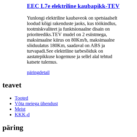
EEC L7e elektriline kaubapikk-TEV
Yunlongi elektriline kaubaveok on spetsiaalselt
loodud kõigi rakenduste jaoks, kus töökindlus,
tootmiskvaliteet ja funktsionaalne disain on
prioriteediks.TEV mudel on 2 esiistmega,
maksimaalne kiirus on 80Km/h, maksimaalne
sõiduulatus 180Km, saadaval on ABS ja
turvapadi.See elektriline tarbesõiduk on
aastatepikkuse kogemuse ja sellel alal tehtud
katsete tulemus.
päring
detail
teavet
Tooted
Võta meiega ühendust
Meist
KKK-d
päring