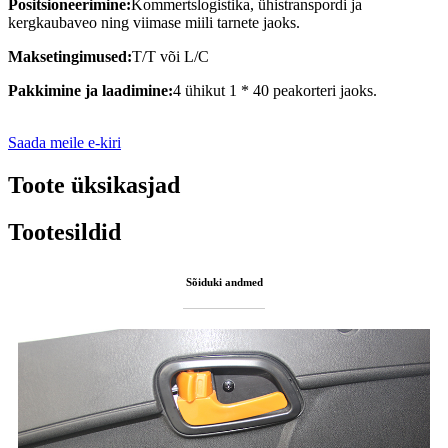
Positsioneerimine:
Kommertslogistika, ühistranspordi ja
kergkaubaveo ning viimase miili tarnete jaoks.
Maksetingimused:
T/T või L/C
Pakkimine ja laadimine:
4 ühikut 1 * 40 peakorteri jaoks.
Saada meile e-kiri
Toote üksikasjad
Tootesildid
Sõiduki andmed