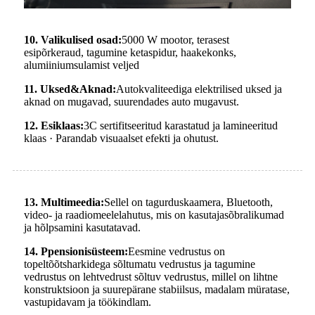
10. Valikulised osad:
5000 W mootor, terasest
esipõrkeraud, tagumine ketaspidur, haakekonks,
alumiiniumsulamist veljed
11. Uksed
&
Aknad:
Autokvaliteediga elektrilised uksed ja
aknad on mugavad, suurendades auto mugavust.
12. Esiklaas:
3C sertifitseeritud karastatud ja lamineeritud
klaas · Parandab visuaalset efekti ja ohutust.
13. Multimeedia:
Sellel on tagurduskaamera, Bluetooth,
video- ja raadiomeelelahutus, mis on kasutajasõbralikumad
ja hõlpsamini kasutatavad.
14. P
pensionisüsteem:
Eesmine vedrustus on
topeltõõtsharkidega sõltumatu vedrustus ja tagumine
vedrustus on lehtvedrust sõltuv vedrustus, millel on lihtne
konstruktsioon ja suurepärane stabiilsus, madalam müratase,
vastupidavam ja töökindlam.