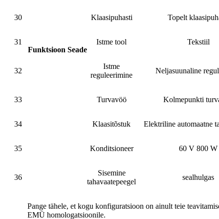
30
Klaasipuhasti
Topelt klaasipuh
31
Istme tool
Tekstiil
Funktsioon Seade
Istme
32
Neljasuunaline regul
reguleerimine
33
Turvavöö
Kolmepunkti tur
34
Klaasitõstuk
Elektriline automaatne 
35
Konditsioneer
60 V 800 W
Sisemine
36
sealhulgas
tahavaatepeegel
Pange tähele, et kogu konfiguratsioon on ainult teie teavitamis
EMÜ homologatsioonile.