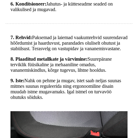
6. Konditsioneer:
Jahutus- ja kütteseadme seaded on
valikulised ja mugavad.
7. Rehvid:
Paksemad ja laiemad vaakumrehvid suurendavad
hõõrdumist ja haarduvust, parandades oluliselt ohutust ja
stabiilsust. Terasvelg on vastupidav ja vananemisvastane.
8. Plaaditud metallkate ja värvimine:
Suurepärane
terviklik füüsikaline ja mehaaniline omadus,
vananemiskindlus, kõrge tugevus, lihtne hooldus.
9. Iste:
Nahk on pehme ja mugav, istet saab neljas suunas
mitmes suunas reguleerida ning ergonoomiline disain
muudab istme mugavamaks. Igal istmel on turvavöö
ohutuks sõiduks.