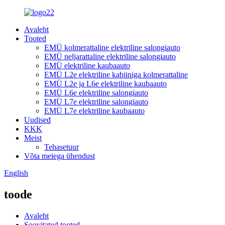
Avaleht
Tooted
EMÜ kolmerattaline elektriline salongiauto
EMÜ neljarattaline elektriline salongiauto
EMÜ elektriline kaubaauto
EMÜ L2e elektriline kabiiniga kolmerattaline
EMÜ L2e ja L6e elektriline kaubaauto
EMÜ L6e elektriline salongiauto
EMÜ L7e elektriline salongiauto
EMÜ L7e elektriline kaubaauto
Uudised
KKK
Meist
Tehasetuur
Võta meiega ühendust
English
toode
Avaleht
Soovitatud tooted