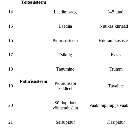
Toitesüsteem
14
Laadimisaeg
3–5 tundi
15
Laadija
Nutikas kiirlaad
16
Pidurisüsteem
Hüdraulikasüst
17
Esikülg
Ketas
18
Tagumine
Trumm
Pidurisüsteem
Pidurdusabi
19
Tavaline
kaldteel
Sõidupiduri
20
Vaakumpump ja vaa
võimendusliin
21
Seisupidur
Käsipidur