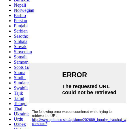
Nepali
Norwegian
Pashto
Persian
Punjabi
Serbian
Sesotho
Sinhala
Slovak
Slovenian
Somali
Samoan
Scots Gaelic
Shona
Sindhi
Sundanese
Swahili
Tajik
Tamil
Telugu
Thai
Ukrainian
Urdu
Uzbek