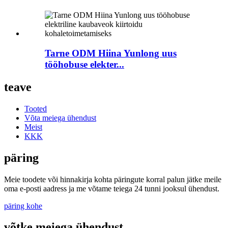
Tarne ODM Hiina Yunlong uus
tööhobuse elekter...
teave
Tooted
Võta meiega ühendust
Meist
KKK
päring
Meie toodete või hinnakirja kohta päringute korral palun jätke meile
oma e-posti aadress ja me võtame teiega 24 tunni jooksul ühendust.
päring kohe
võtke meiega ühendust