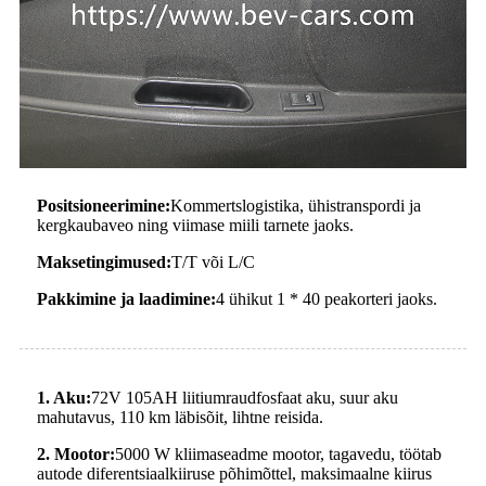
Positsioneerimine:
Kommertslogistika, ühistranspordi ja
kergkaubaveo ning viimase miili tarnete jaoks.
Maksetingimused:
T/T või L/C
Pakkimine ja laadimine:
4 ühikut 1 * 40 peakorteri jaoks.
1. Aku:
72V 105AH liitiumraudfosfaat aku, suur aku
mahutavus, 110 km läbisõit, lihtne reisida.
2. Mootor:
5000 W kliimaseadme mootor, tagavedu, töötab
autode diferentsiaalkiiruse põhimõttel, maksimaalne kiirus