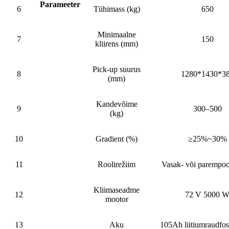
Parameeter
6
Tühimass (kg)
650
Minimaalne
7
150
kliirens (mm)
Pick-up suurus
8
1280*1430*3
(mm)
Kandevõime
9
300–500
(kg)
10
Gradient (%)
≥25%~30%
11
Roolirežiim
Vasak- või parempoo
Kliimaseadme
12
72 V 5000 
mootor
13
Aku
105Ah liitiumraudfos