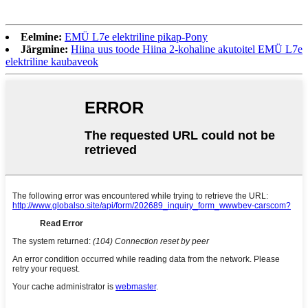
Eelmine:
EMÜ L7e elektriline pikap-Pony
Järgmine:
Hiina uus toode Hiina 2-kohaline akutoitel EMÜ L7e
elektriline kaubaveok