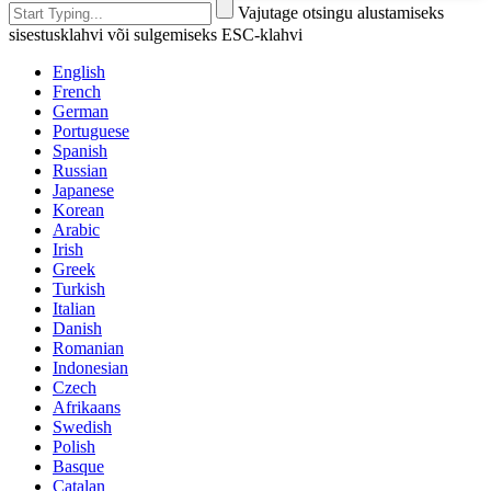
Vajutage otsingu alustamiseks
sisestusklahvi või sulgemiseks ESC-klahvi
English
French
German
Portuguese
Spanish
Russian
Japanese
Korean
Arabic
Irish
Greek
Turkish
Italian
Danish
Romanian
Indonesian
Czech
Afrikaans
Swedish
Polish
Basque
Catalan