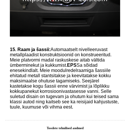
15. Raam ja šassii:
Automaatselt nivelleeruvast
metallplaadist konstruktsioonid on konstrueeritud.
Meie platvormi madal raskuskese aitab vältida
ümberminekut ja kukkumist.
EPS
Sa sõidad
enesekindlalt. Meie moodulredelraamiga šassiile
ehitatud metall stantsitakse ja keevitatakse kokku
maksimaalse ohutuse tagamiseks. Seejärel
kastetakse kogu šassii enne värvimist ja lõplikku
kokkupanekut korrosioonivastasesse vanni. Selle
suletud disain on tugevam ja ohutum kui teised sama
klassi autod ning kaitseb see ka reisijaid kahjustuste,
tuule, kuumuse või vihma eest.
Toodete tehnilised andmed