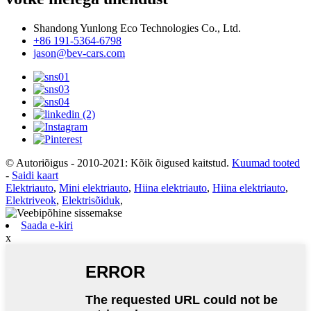
Shandong Yunlong Eco Technologies Co., Ltd.
+86 191-5364-6798
jason@bev-cars.com
© Autoriõigus - 2010-2021: Kõik õigused kaitstud.
Kuumad tooted
-
Saidi kaart
Elektriauto
,
Mini elektriauto
,
Hiina elektriauto
,
Hiina elektriauto
,
Elektriveok
,
Elektrisõiduk
,
Saada e-kiri
x