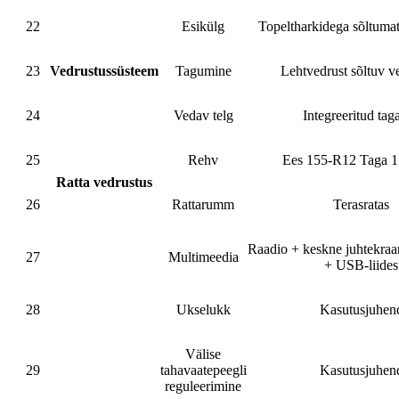
22
Esikülg
Topeltharkidega sõltuma
23
Vedrustussüsteem
Tagumine
Lehtvedrust sõltuv v
24
Vedav telg
Integreeritud taga
25
Rehv
Ees 155-R12 Taga 
Ratta vedrustus
26
Rattarumm
Terasratas
Raadio + keskne juhtekraa
27
Multimeedia
+ USB-liides
28
Ukselukk
Kasutusjuhen
Välise
29
tahavaatepeegli
Kasutusjuhen
reguleerimine