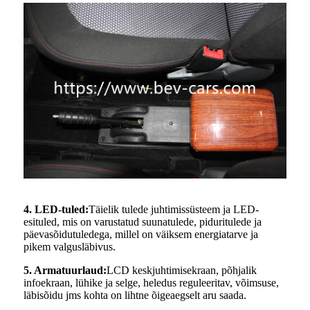
4. LED-tuled:
Täielik tulede juhtimissüsteem ja LED-
esituled, mis on varustatud suunatulede, piduritulede ja
päevasõidutuledega, millel on väiksem energiatarve ja
pikem valgusläbivus.
5. Armatuurlaud:
LCD keskjuhtimisekraan, põhjalik
infoekraan, lühike ja selge, heledus reguleeritav, võimsuse,
läbisõidu jms kohta on lihtne õigeaegselt aru saada.