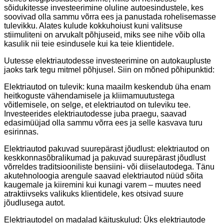
sõidukitesse investeerimine oluline autoesindustele, kes
soovivad olla sammu võrra ees ja panustada rohelisemasse
tulevikku. Alates kulude kokkuhoiust kuni valitsuse
stiimuliteni on arvukalt põhjuseid, miks see nihe võib olla
kasulik nii teie esindusele kui ka teie klientidele.
Uutesse elektriautodesse investeerimine on autokaupluste
jaoks tark tegu mitmel põhjusel. Siin on mõned põhipunktid:
Elektriautod on tulevik: kuna maailm keskendub üha enam
heitkoguste vähendamisele ja kliimamuutustega
võitlemisele, on selge, et elektriautod on tuleviku tee.
Investeerides elektriautodesse juba praegu, saavad
edasimüüjad olla sammu võrra ees ja selle kasvava turu
esirinnas.
Elektriautod pakuvad suurepärast jõudlust: elektriautod on
keskkonnasõbralikumad ja pakuvad suurepärast jõudlust
võrreldes traditsiooniliste bensiini- või diiselautodega. Tänu
akutehnoloogia arengule saavad elektriautod nüüd sõita
kaugemale ja kiiremini kui kunagi varem – muutes need
atraktiivseks valikuks klientidele, kes otsivad suure
jõudlusega autot.
Elektriautodel on madalad käituskulud: Üks elektriautode