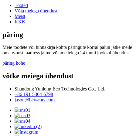
Tooted
Võta meiega ühendust
Meist
KKK
päring
Meie toodete või hinnakirja kohta päringute korral palun jätke meile
oma e-posti aadress ja me võtame teiega 24 tunni jooksul ühendust.
päring kohe
võtke meiega ühendust
Shandong Yunlong Eco Technologies Co., Ltd.
+86 191-5364-6798
jason@bev-cars.com