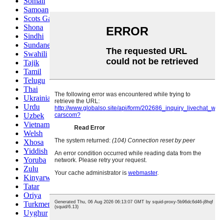
Somali
Samoan
Scots Gaelic
Shona
Sindhi
Sundanese
Swahili
Tajik
Tamil
Telugu
Thai
Ukrainian
Urdu
Uzbek
Vietnamese
Welsh
Xhosa
Yiddish
Yoruba
Zulu
Kinyarwanda
Tatar
Oriya
Turkmen
Uyghur