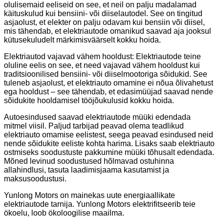
olulisemaid eeliseid on see, et neil on palju madalamad
käituskulud kui bensiini- või diiselautodel. See on tingitud
asjaolust, et elekter on palju odavam kui bensiin või diisel,
mis tähendab, et elektriautode omanikud saavad aja jooksul
kütusekuludelt märkimisväärselt kokku hoida.
Elektriautod vajavad vähem hooldust: Elektriautode teine ​​​​
oluline eelis on see, et need vajavad vähem hooldust kui
traditsioonilised bensiini- või diiselmootoriga sõidukid. See
tuleneb asjaolust, et elektriauto omamine ei nõua õlivahetust
ega hooldust – see tähendab, et edasimüüjad saavad nende
sõidukite hooldamisel tööjõukulusid kokku hoida.
Autoesindused saavad elektriautode müüki edendada
mitmel viisil. Paljud tarbijad peavad olema teadlikud
elektriauto omamise eelistest, seega peavad esindused neid
nende sõidukite eeliste kohta harima. Lisaks saab elektriauto
ostmiseks soodustuste pakkumine müüki tõhusalt edendada.
Mõned levinud soodustused hõlmavad ostuhinna
allahindlusi, tasuta laadimisjaama kasutamist ja
maksusoodustusi.
Yunlong Motors on mainekas uute energiaallikate
elektriautode tarnija. Yunlong Motors elektrifitseerib teie
ökoelu, loob ökoloogilise maailma.