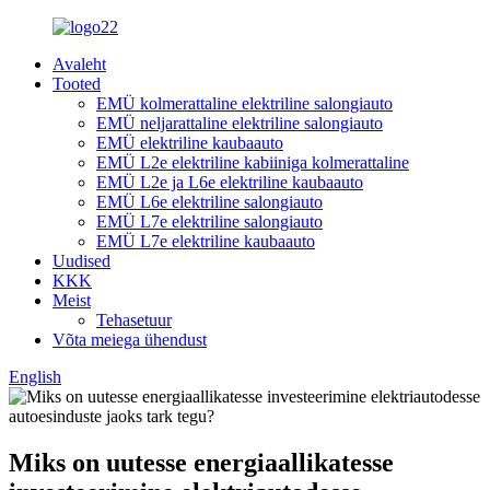
Avaleht
Tooted
EMÜ kolmerattaline elektriline salongiauto
EMÜ neljarattaline elektriline salongiauto
EMÜ elektriline kaubaauto
EMÜ L2e elektriline kabiiniga kolmerattaline
EMÜ L2e ja L6e elektriline kaubaauto
EMÜ L6e elektriline salongiauto
EMÜ L7e elektriline salongiauto
EMÜ L7e elektriline kaubaauto
Uudised
KKK
Meist
Tehasetuur
Võta meiega ühendust
English
Miks on uutesse energiaallikatesse