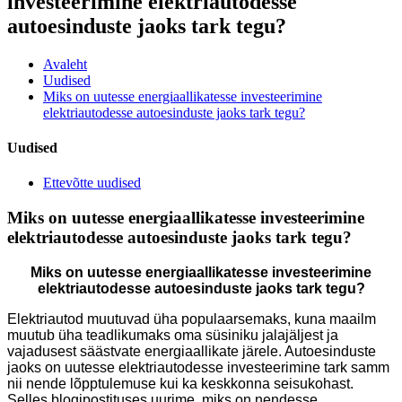
investeerimine elektriautodesse
autoesinduste jaoks tark tegu?
Avaleht
Uudised
Miks on uutesse energiaallikatesse investeerimine
elektriautodesse autoesinduste jaoks tark tegu?
Uudised
Ettevõtte uudised
Miks on uutesse energiaallikatesse investeerimine
elektriautodesse autoesinduste jaoks tark tegu?
Miks on uutesse energiaallikatesse investeerimine
elektriautodesse autoesinduste jaoks tark tegu?
Elektriautod muutuvad üha populaarsemaks, kuna maailm
muutub üha teadlikumaks oma süsiniku jalajäljest ja
vajadusest säästvate energiaallikate järele. Autoesinduste
jaoks on uutesse elektriautodesse investeerimine tark samm
nii nende lõpptulemuse kui ka keskkonna seisukohast.
Selles blogipostituses uurime, miks on nendesse